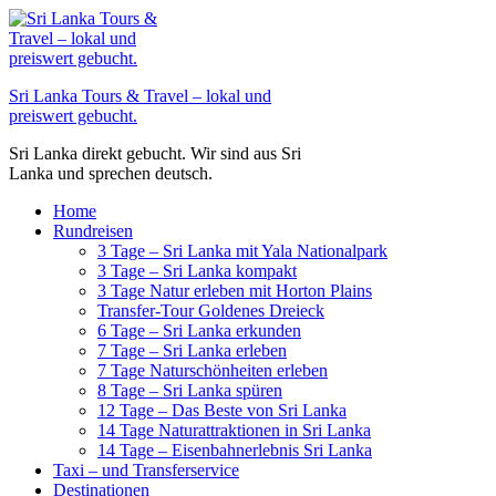
Zum
Inhalt
springen
Sri Lanka Tours & Travel – lokal und
preiswert gebucht.
Sri Lanka direkt gebucht. Wir sind aus Sri
Lanka und sprechen deutsch.
Home
Rundreisen
3 Tage – Sri Lanka mit Yala Nationalpark
3 Tage – Sri Lanka kompakt
3 Tage Natur erleben mit Horton Plains
Transfer-Tour Goldenes Dreieck
6 Tage – Sri Lanka erkunden
7 Tage – Sri Lanka erleben
7 Tage Naturschönheiten erleben
8 Tage – Sri Lanka spüren
12 Tage – Das Beste von Sri Lanka
14 Tage Naturattraktionen in Sri Lanka
14 Tage – Eisenbahnerlebnis Sri Lanka
Taxi – und Transferservice
Destinationen