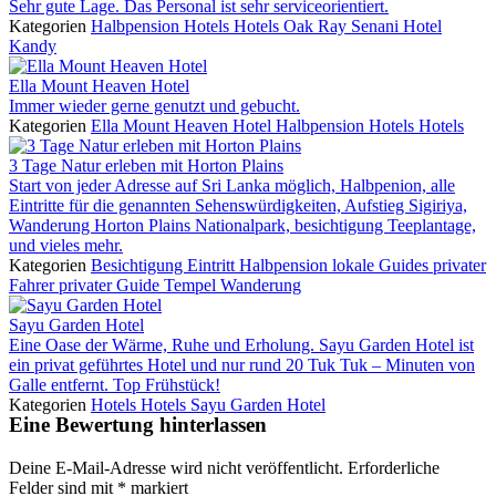
Sehr gute Lage. Das Personal ist sehr serviceorientiert.
Kategorien
Halbpension
Hotels
Hotels
Oak Ray Senani Hotel
Kandy
Ella Mount Heaven Hotel
Immer wieder gerne genutzt und gebucht.
Kategorien
Ella Mount Heaven Hotel
Halbpension
Hotels
Hotels
3 Tage Natur erleben mit Horton Plains
Start von jeder Adresse auf Sri Lanka möglich, Halbpenion, alle
Eintritte für die genannten Sehenswürdigkeiten, Aufstieg Sigiriya,
Wanderung Horton Plains Nationalpark, besichtigung Teeplantage,
und vieles mehr.
Kategorien
Besichtigung
Eintritt
Halbpension
lokale Guides
privater
Fahrer
privater Guide
Tempel
Wanderung
Sayu Garden Hotel
Eine Oase der Wärme, Ruhe und Erholung. Sayu Garden Hotel ist
ein privat geführtes Hotel und nur rund 20 Tuk Tuk – Minuten von
Galle entfernt. Top Frühstück!
Kategorien
Hotels
Hotels
Sayu Garden Hotel
Eine Bewertung hinterlassen
Deine E-Mail-Adresse wird nicht veröffentlicht.
Erforderliche
Felder sind mit
*
markiert