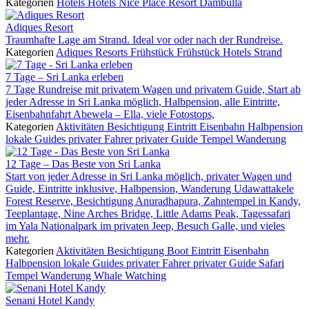
Kategorien
Hotels
Hotels
Nice Place Resort Dambulla
Adiques Resort
Traumhafte Lage am Strand. Ideal vor oder nach der Rundreise.
Kategorien
Adiques Resorts
Frühstück
Frühstück
Hotels
Strand
7 Tage – Sri Lanka erleben
7 Tage Rundreise mit privatem Wagen und privatem Guide, Start ab
jeder Adresse in Sri Lanka möglich, Halbpension, alle Eintritte,
Eisenbahnfahrt Abewela – Ella, viele Fotostops,
Kategorien
Aktivitäten
Besichtigung
Eintritt
Eisenbahn
Halbpension
lokale Guides
privater Fahrer
privater Guide
Tempel
Wanderung
12 Tage – Das Beste von Sri Lanka
Start von jeder Adresse in Sri Lanka möglich, privater Wagen und
Guide, Eintritte inklusive, Halbpension, Wanderung Udawattakele
Forest Reserve, Besichtigung Anuradhapura, Zahntempel in Kandy,
Teeplantage, Nine Arches Bridge, Little Adams Peak, Tagessafari
im Yala Nationalpark im privaten Jeep, Besuch Galle, und vieles
mehr.
Kategorien
Aktivitäten
Besichtigung
Boot
Eintritt
Eisenbahn
Halbpension
lokale Guides
privater Fahrer
privater Guide
Safari
Tempel
Wanderung
Whale Watching
Senani Hotel Kandy