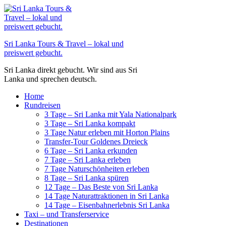
Zum
Inhalt
springen
Sri Lanka Tours & Travel – lokal und
preiswert gebucht.
Sri Lanka direkt gebucht. Wir sind aus Sri
Lanka und sprechen deutsch.
Home
Rundreisen
3 Tage – Sri Lanka mit Yala Nationalpark
3 Tage – Sri Lanka kompakt
3 Tage Natur erleben mit Horton Plains
Transfer-Tour Goldenes Dreieck
6 Tage – Sri Lanka erkunden
7 Tage – Sri Lanka erleben
7 Tage Naturschönheiten erleben
8 Tage – Sri Lanka spüren
12 Tage – Das Beste von Sri Lanka
14 Tage Naturattraktionen in Sri Lanka
14 Tage – Eisenbahnerlebnis Sri Lanka
Taxi – und Transferservice
Destinationen