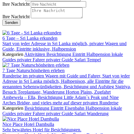
Ihre Nachricht
Ihre Nachricht
Senden
6 Tage – Sri Lanka erkunden
Start von jeder Adresse in Sri Lanka möglich, privater Wagen und
Guide, Eintritte inklusive, Halbpension
Kategorien
Aktivitäten
Besichtigung
Eintritt
Halbpension
lokale
Guides
privater Fahrer
privater Guide
Safari
Tempel
7 Tage Naturschönheiten erleben
Rundreise im privaten Wagen mit Guide und Fahrer, Start von jeder
Adresse in Sri Lanka möglich, Halbpenison, alle Eintritte für die
genannten Sehenswürdigkeiten, Besichtigung und Aufstieg Sigiriya,
Besuch Teeplantage, Wanderung Horton Plains, Zugfahrt
Ambewela – Ella, Besichtigung Little Adam`s Peak und Nine
Arches Bridge, und vieles mehr auf dieser privaten Rundreise
Kategorien
Besichtigung
Eintritt
Eisenbahn
Halbpension
lokale
Guides
privater Fahrer
privater Guide
Safari
Wanderung
Nice Place Hotel Dambulla
Sehr bewährtes Hotel für Besichtigungen.