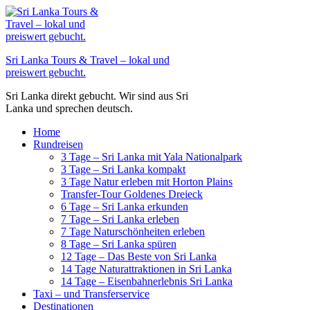
Zum
Inhalt
springen
Sri Lanka Tours & Travel – lokal und
preiswert gebucht.
Sri Lanka direkt gebucht. Wir sind aus Sri
Lanka und sprechen deutsch.
Home
Rundreisen
3 Tage – Sri Lanka mit Yala Nationalpark
3 Tage – Sri Lanka kompakt
3 Tage Natur erleben mit Horton Plains
Transfer-Tour Goldenes Dreieck
6 Tage – Sri Lanka erkunden
7 Tage – Sri Lanka erleben
7 Tage Naturschönheiten erleben
8 Tage – Sri Lanka spüren
12 Tage – Das Beste von Sri Lanka
14 Tage Naturattraktionen in Sri Lanka
14 Tage – Eisenbahnerlebnis Sri Lanka
Taxi – und Transferservice
Destinationen