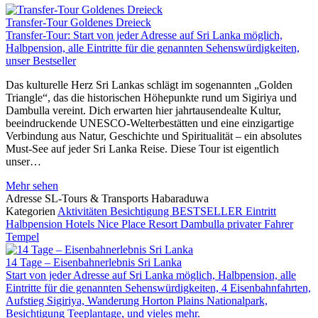
Transfer-Tour Goldenes Dreieck
Transfer-Tour: Start von jeder Adresse auf Sri Lanka möglich,
Halbpension, alle Eintritte für die genannten Sehenswürdigkeiten,
unser Bestseller
Das kulturelle Herz Sri Lankas schlägt im sogenannten „Golden
Triangle“, das die historischen Höhepunkte rund um Sigiriya und
Dambulla vereint. Dich erwarten hier jahrtausendealte Kultur,
beeindruckende UNESCO-Welterbestätten und eine einzigartige
Verbindung aus Natur, Geschichte und Spiritualität – ein absolutes
Must-See auf jeder Sri Lanka Reise. Diese Tour ist eigentlich
unser…
Mehr sehen
Adresse
SL-Tours & Transports Habaraduwa
Kategorien
Aktivitäten
Besichtigung
BESTSELLER
Eintritt
Halbpension
Hotels
Nice Place Resort Dambulla
privater Fahrer
Tempel
14 Tage – Eisenbahnerlebnis Sri Lanka
Start von jeder Adresse auf Sri Lanka möglich, Halbpension, alle
Eintritte für die genannten Sehenswürdigkeiten, 4 Eisenbahnfahrten,
Aufstieg Sigiriya, Wanderung Horton Plains Nationalpark,
Besichtigung Teeplantage, und vieles mehr.