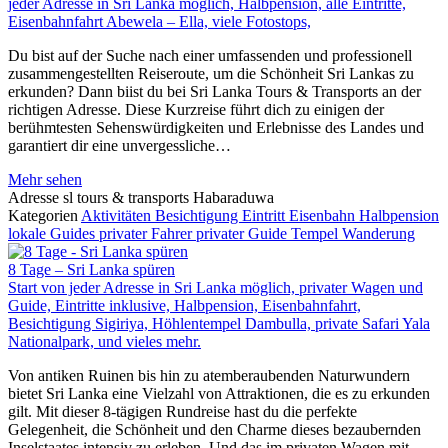
jeder Adresse in Sri Lanka möglich, Halbpension, alle Eintritte,
Eisenbahnfahrt Abewela – Ella, viele Fotostops,
Du bist auf der Suche nach einer umfassenden und professionell
zusammengestellten Reiseroute, um die Schönheit Sri Lankas zu
erkunden? Dann biist du bei Sri Lanka Tours & Transports an der
richtigen Adresse. Diese Kurzreise führt dich zu einigen der
berühmtesten Sehenswürdigkeiten und Erlebnisse des Landes und
garantiert dir eine unvergessliche…
Mehr sehen
Adresse
sl tours & transports Habaraduwa
Kategorien
Aktivitäten
Besichtigung
Eintritt
Eisenbahn
Halbpension
lokale Guides
privater Fahrer
privater Guide
Tempel
Wanderung
8 Tage – Sri Lanka spüren
Start von jeder Adresse in Sri Lanka möglich, privater Wagen und
Guide, Eintritte inklusive, Halbpension, Eisenbahnfahrt,
Besichtigung Sigiriya, Höhlentempel Dambulla, private Safari Yala
Nationalpark, und vieles mehr.
Von antiken Ruinen bis hin zu atemberaubenden Naturwundern
bietet Sri Lanka eine Vielzahl von Attraktionen, die es zu erkunden
gilt. Mit dieser 8-tägigen Rundreise hast du die perfekte
Gelegenheit, die Schönheit und den Charme dieses bezaubernden
Inselstaates intensiv zu erleben. Und das im privaten Wagen mit