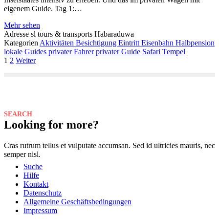
eigenem Guide. Tag 1:…
Mehr sehen
Adresse
sl tours & transports Habaraduwa
Kategorien
Aktivitäten
Besichtigung
Eintritt
Eisenbahn
Halbpension
lokale Guides
privater Fahrer
privater Guide
Safari
Tempel
Posts
1
2
Weiter
Navigation
SEARCH
Looking for more?
Cras rutrum tellus et vulputate accumsan. Sed id ultricies mauris, nec
semper nisl.
Suche
Hilfe
Kontakt
Datenschutz
Allgemeine Geschäftsbedingungen
Impressum