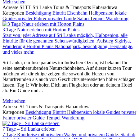
Mehr sehen
Adresse
SLTT Sri Lanka Tours & Transports Habaraduwa
Kategorien
Besichtigung
Eintritt
Eisenbahn
Halbpension
lokale
Guides
privater Fahrer
privater Guide
Safari
Tempel
Wanderung
3 Tage Natur erleben mit Horton Plains
Start von jeder Adresse auf Sri Lanka möglich, Halbpenion, alle
Eintritte für die genannten Sehenswürdigkeiten, Aufstieg Sigiriya,
Wanderung Horton Plains Nationalpark, besichtigung Teeplantage,
und vieles mehr.
Sri Lanka, ein Inselparadies im Indischen Ozean, ist bekannt für
seine atemberaubenden Naturschönheiten. Auf dieser kurzen Tour
möchten wir dir einige zeigen die sowohl die Herzen von
Naturfreunden als auch von Geschichtsinteressierten höher schlagen
lassen. Tag 1: Wir holen Dich am Flughafen oder an deinem Hotel
ab. Ein Guide und…
Mehr sehen
Adresse
SL Tours & Transports Habaraduwa
Kategorien
Besichtigung
Eintritt
Halbpension
lokale Guides
privater
Fahrer
privater Guide
Tempel
Wanderung
7 Tage – Sri Lanka erleben
7 Tage Rundreise mit privatem Wagen und privatem Guide, Start ab