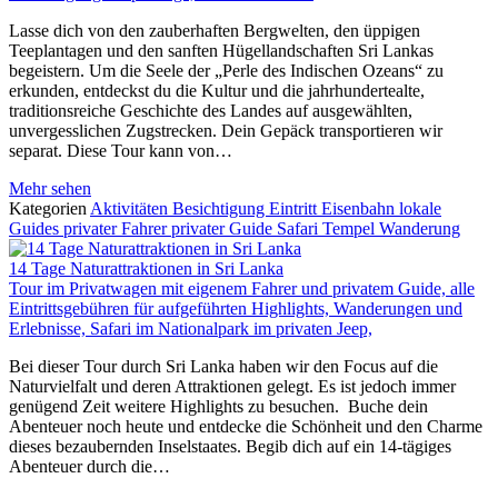
Lasse dich von den zauberhaften Bergwelten, den üppigen
Teeplantagen und den sanften Hügellandschaften Sri Lankas
begeistern. Um die Seele der „Perle des Indischen Ozeans“ zu
erkunden, entdeckst du die Kultur und die jahrhundertealte,
traditionsreiche Geschichte des Landes auf ausgewählten,
unvergesslichen Zugstrecken. Dein Gepäck transportieren wir
separat. Diese Tour kann von…
Mehr sehen
Kategorien
Aktivitäten
Besichtigung
Eintritt
Eisenbahn
lokale
Guides
privater Fahrer
privater Guide
Safari
Tempel
Wanderung
14 Tage Naturattraktionen in Sri Lanka
Tour im Privatwagen mit eigenem Fahrer und privatem Guide, alle
Eintrittsgebühren für aufgeführten Highlights, Wanderungen und
Erlebnisse, Safari im Nationalpark im privaten Jeep,
Bei dieser Tour durch Sri Lanka haben wir den Focus auf die
Naturvielfalt und deren Attraktionen gelegt. Es ist jedoch immer
genügend Zeit weitere Highlights zu besuchen. Buche dein
Abenteuer noch heute und entdecke die Schönheit und den Charme
dieses bezaubernden Inselstaates. Begib dich auf ein 14-tägiges
Abenteuer durch die…