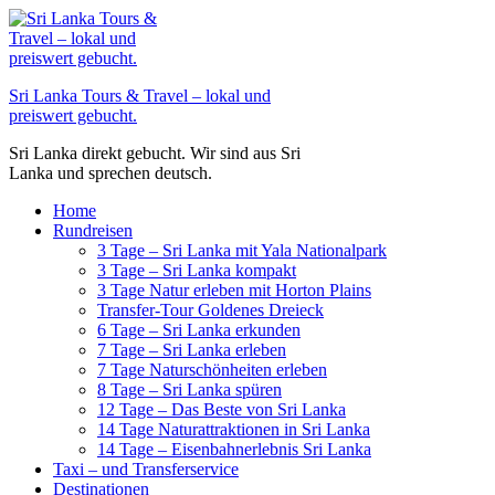
Zum
Inhalt
springen
Sri Lanka Tours & Travel – lokal und
preiswert gebucht.
Sri Lanka direkt gebucht. Wir sind aus Sri
Lanka und sprechen deutsch.
Home
Rundreisen
3 Tage – Sri Lanka mit Yala Nationalpark
3 Tage – Sri Lanka kompakt
3 Tage Natur erleben mit Horton Plains
Transfer-Tour Goldenes Dreieck
6 Tage – Sri Lanka erkunden
7 Tage – Sri Lanka erleben
7 Tage Naturschönheiten erleben
8 Tage – Sri Lanka spüren
12 Tage – Das Beste von Sri Lanka
14 Tage Naturattraktionen in Sri Lanka
14 Tage – Eisenbahnerlebnis Sri Lanka
Taxi – und Transferservice
Destinationen