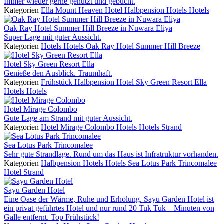
Immer wieder gerne genutzt und gebucht.
Kategorien
Ella Mount Heaven Hotel
Halbpension
Hotels
Hotels
Oak Ray Hotel Summer Hill Breeze in Nuwara Eliya
Super Lage mit guter Aussicht.
Kategorien
Hotels
Hotels
Oak Ray Hotel Summer Hill Breeze
Hotel Sky Green Resort Ella
Genieße den Ausblick. Traumhaft.
Kategorien
Frühstück
Halbpension
Hotel Sky Green Resort Ella
Hotels
Hotels
Hotel Mirage Colombo
Gute Lage am Strand mit guter Aussicht.
Kategorien
Hotel Mirage Colombo
Hotels
Hotels
Strand
Sea Lotus Park Trincomalee
Sehr gute Strandlage. Rund um das Haus ist Infratruktur vorhanden.
Kategorien
Halbpension
Hotels
Hotels
Sea Lotus Park Trincomalee
Hotel
Strand
Sayu Garden Hotel
Eine Oase der Wärme, Ruhe und Erholung. Sayu Garden Hotel ist
ein privat geführtes Hotel und nur rund 20 Tuk Tuk – Minuten von
Galle entfernt. Top Frühstück!