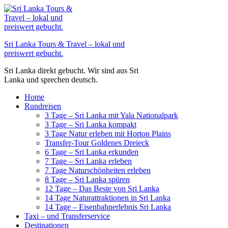
Zum
Inhalt
springen
Sri Lanka Tours & Travel – lokal und
preiswert gebucht.
Sri Lanka direkt gebucht. Wir sind aus Sri
Lanka und sprechen deutsch.
Home
Rundreisen
3 Tage – Sri Lanka mit Yala Nationalpark
3 Tage – Sri Lanka kompakt
3 Tage Natur erleben mit Horton Plains
Transfer-Tour Goldenes Dreieck
6 Tage – Sri Lanka erkunden
7 Tage – Sri Lanka erleben
7 Tage Naturschönheiten erleben
8 Tage – Sri Lanka spüren
12 Tage – Das Beste von Sri Lanka
14 Tage Naturattraktionen in Sri Lanka
14 Tage – Eisenbahnerlebnis Sri Lanka
Taxi – und Transferservice
Destinationen